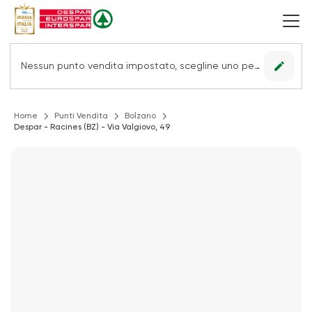
edit
Nessun punto vendita impostato, scegline uno per vedere le offerte.
Home
Punti Vendita
Bolzano
Despar - Racines (BZ) - Via Valgiovo, 49