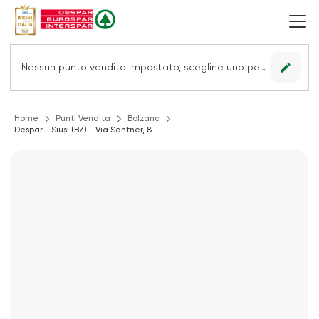
edit
Nessun punto vendita impostato, scegline uno per vedere le offerte.
Home
Punti Vendita
Bolzano
Despar - Siusi (BZ) - Via Santner, 8