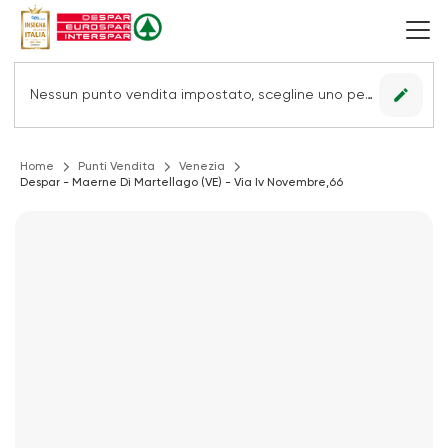
edit
Nessun punto vendita impostato, scegline uno per vedere le offerte.
Home
Punti Vendita
Venezia
Despar - Maerne Di Martellago (VE) - Via Iv Novembre,66