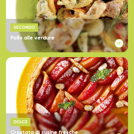
SECONDO
Pollo alle verdure
DOLCE
Crostata di susine fresche