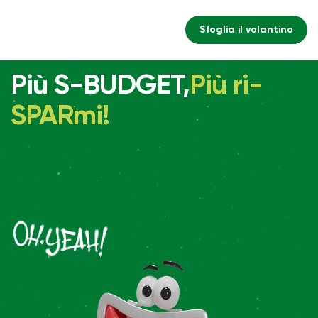
Sfoglia il volantino
Più S-BUDGET,
Più ri-
SPARmi!