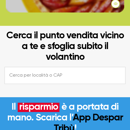
Cerca il punto vendita vicino
a te e sfoglia subito il
volantino
Il
risparmio
è a portata di
mano. Scarica l’
App Despar
Tribù
!