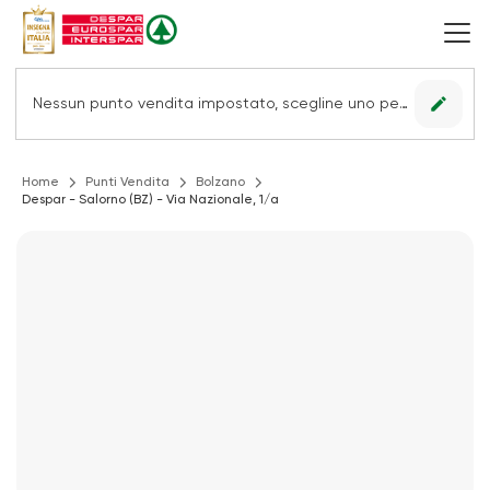
edit
Nessun punto vendita impostato, scegline uno per vedere le offerte.
Home
Punti Vendita
Bolzano
Despar - Salorno (BZ) - Via Nazionale, 1/a