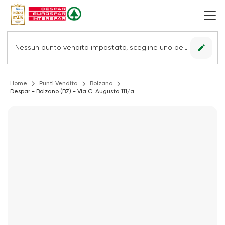
edit
Nessun punto vendita impostato, scegline uno per vedere le offerte.
Home
Punti Vendita
Bolzano
Despar - Bolzano (BZ) - Via C. Augusta 111/a