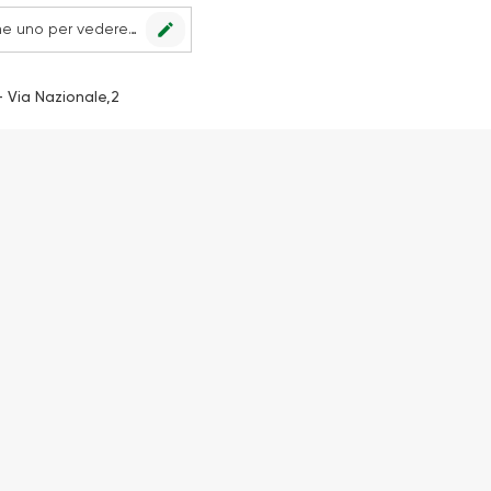
edit
Nessun punto vendita impostato, scegline uno per vedere le offerte.
- Via Nazionale,2