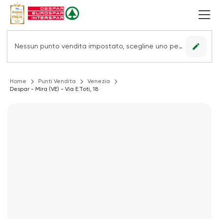
edit
Nessun punto vendita impostato, scegline uno per vedere le offerte.
Home
Punti Vendita
Venezia
Despar - Mira (VE) - Via E.Toti, 18