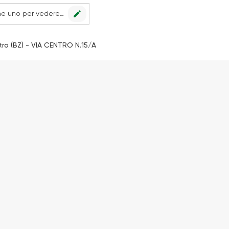
edit
Nessun punto vendita impostato, scegline uno per vedere le offerte.
ro (BZ) - VIA CENTRO N.15/A