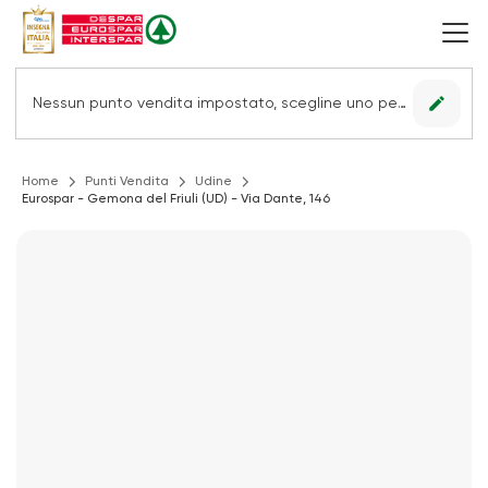
edit
Nessun punto vendita impostato, scegline uno per vedere le offerte.
Home
Punti Vendita
Udine
Eurospar - Gemona del Friuli (UD) - Via Dante, 146