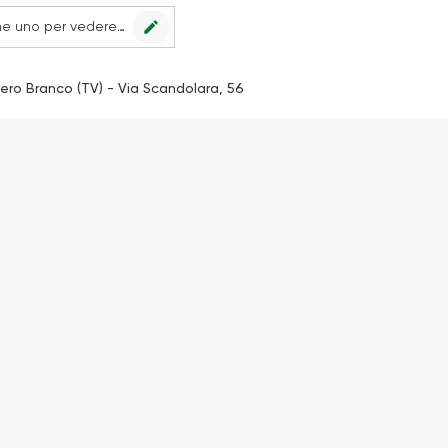
edit
Nessun punto vendita impostato, scegline uno per vedere le offerte.
ero Branco (TV) - Via Scandolara, 56