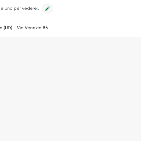
edit
Nessun punto vendita impostato, scegline uno per vedere le offerte.
a (UD) - Via Venezia 86