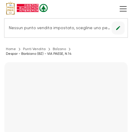
edit
Nessun punto vendita impostato, scegline uno per vedere le offerte.
Home
Punti Vendita
Bolzano
Despar - Barbiano (BZ) - VIA PAESE, N.14