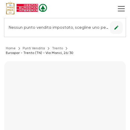
edit
Nessun punto vendita impostato, scegline uno per vedere le offerte.
Home
Punti Vendita
Trento
Eurospar - Trento (TN) - Via Manci, 26/30