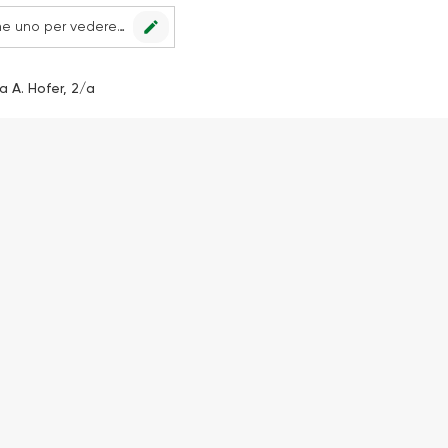
edit
Nessun punto vendita impostato, scegline uno per vedere le offerte.
a A. Hofer, 2/a