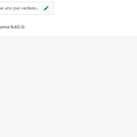
edit
Nessun punto vendita impostato, scegline uno per vedere le offerte.
 Roma N.60/b