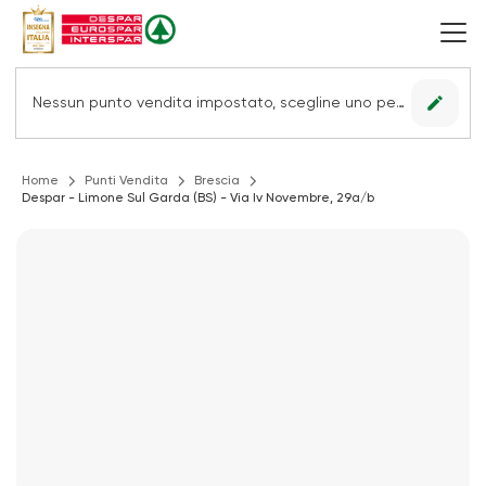
edit
Nessun punto vendita impostato, scegline uno per vedere le offerte.
Home
Punti Vendita
Brescia
Despar - Limone Sul Garda (BS) - Via Iv Novembre, 29a/b