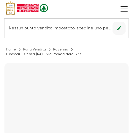
edit
Nessun punto vendita impostato, scegline uno per vedere le offerte.
Home
Punti Vendita
Ravenna
Eurospar - Cervia (RA) - Via Romea Nord, 233