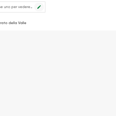
edit
Nessun punto vendita impostato, scegline uno per vedere le offerte.
rato della Valle