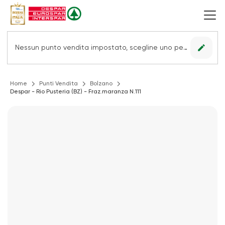
edit
Nessun punto vendita impostato, scegline uno per vedere le offerte.
Home
Punti Vendita
Bolzano
Despar - Rio Pusteria (BZ) - Fraz.maranza N.111