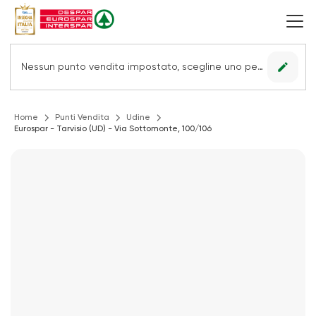
edit
Nessun punto vendita impostato, scegline uno per vedere le offerte.
Home
Punti Vendita
Udine
Eurospar - Tarvisio (UD) - Via Sottomonte, 100/106