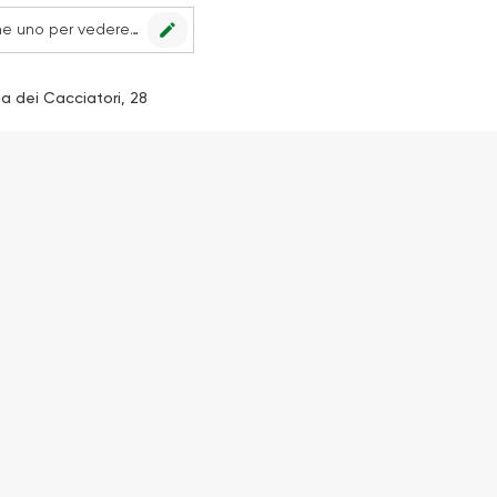
edit
Nessun punto vendita impostato, scegline uno per vedere le offerte.
ia dei Cacciatori, 28