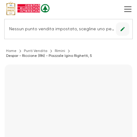
edit
Nessun punto vendita impostato, scegline uno per vedere le offerte.
Home
Punti Vendita
Rimini
Despar - Riccione (RN) - Piazzale Igino Righetti, 5