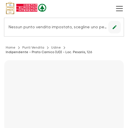
edit
Nessun punto vendita impostato, scegline uno per vedere le offerte.
Home
Punti Vendita
Udine
Indipendente - Prato Carnico (UD) - Loc. Pesariis, 126