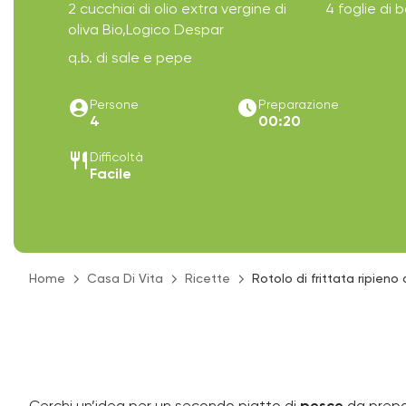
2 cucchiai di olio extra vergine di
4 foglie di b
oliva Bio,Logico Despar
q.b. di sale e pepe
account_circle
access_time_filled
Persone
Preparazione
4
00:20
restaurant
Difficoltà
Facile
Home
Casa Di Vita
Ricette
Rotolo di frittata ripien