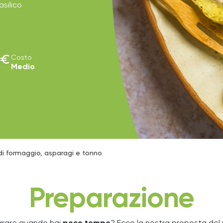
asilico
euro
Costo
Medio
o di formaggio, asparagi e tonno
Preparazione