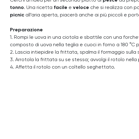
Cerchi un’idea per un secondo piatto di
pesce
da prepa
tonno
.
Una ricetta
facile
e
veloce
che si realizza con p
picnic
all’aria aperta, piacerà anche ai più piccoli e port
Preparazione
1. Rompi le uova in una ciotola e sbattile con una forchet
composto di uova nella teglia e cuoci in forno a 180 °C p
2. Lascia intiepidire la frittata, spalma il formaggio sulla s
3. Arrotola la frittata su se stessa; avvolgi il rotolo nel
4. Affetta il rotolo con un coltello seghettato.