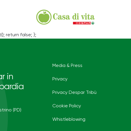
(); return false; };
Media & Press
r in
Privacy
bardia
Privacy Despar Tribù
Cookie Policy
strino (PD)
Whistleblowing