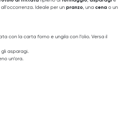
rotolo di frittata
ripieno di
formaggio
,
asparagi
e
 all'occorrenza. Ideale per un
pranzo
, una
cena
o un
a con la carta forno e ungila con l’olio. Versa il
e gli asparagi.
meno un’ora.