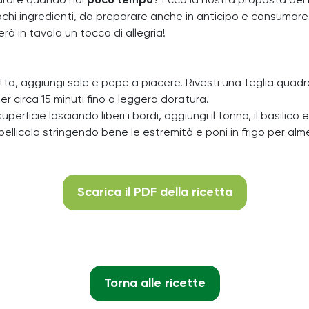
rare quando hai
poco tempo
? Ecco la nostra proposta del
ochi ingredienti, da preparare anche in anticipo e consumare
erà in tavola un tocco di allegria!
ta, aggiungi sale e pepe a piacere. Rivesti una teglia quadrat
er circa 15 minuti fino a leggera doratura.
uperficie lasciando liberi i bordi, aggiungi il tonno, il basilico 
la pellicola stringendo bene le estremità e poni in frigo per al
Scarica il PDF della ricetta
Torna alle ricette