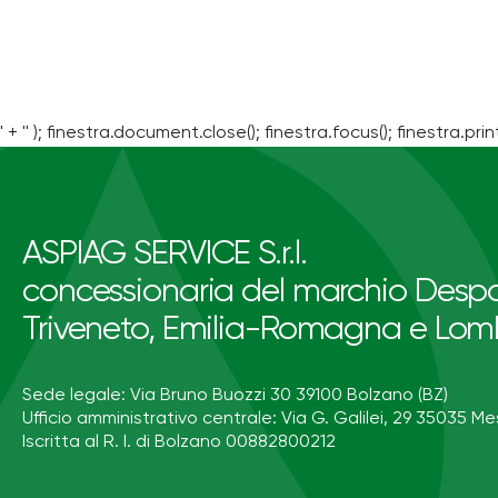
' + '' ); finestra.document.close(); finestra.focus(); finestra.print
ASPIAG SERVICE S.r.l.
concessionaria del marchio Despa
Triveneto, Emilia-Romagna e Lom
Sede legale: Via Bruno Buozzi 30 39100 Bolzano (BZ)
Ufficio amministrativo centrale: Via G. Galilei, 29 35035 Me
Iscritta al R. I. di Bolzano 00882800212