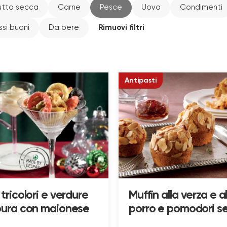
utta secca
Carne
Pesce
Uova
Condimenti
si buoni
Da bere
Rimuovi filtri
Antipasti
tricolori e verdure
Muffin alla verza e a
pura con maionese
porro e pomodori s