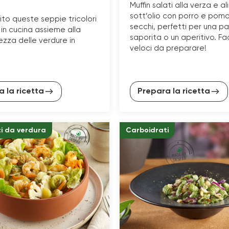
Muffin salati alla verza e ali
sott’olio con porro e pom
ito queste seppie tricolori
secchi, perfetti per una p
 in cucina assieme alla
saporita o un aperitivo. Fac
zza delle verdure in
veloci da preparare!
 la ricetta
Prepara la ricetta
i da verdura
Carboidrati