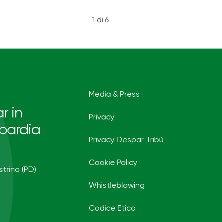
1 di 6
Media & Press
r in
Privacy
bardia
Privacy Despar Tribù
Cookie Policy
strino (PD)
Whistleblowing
Codice Etico