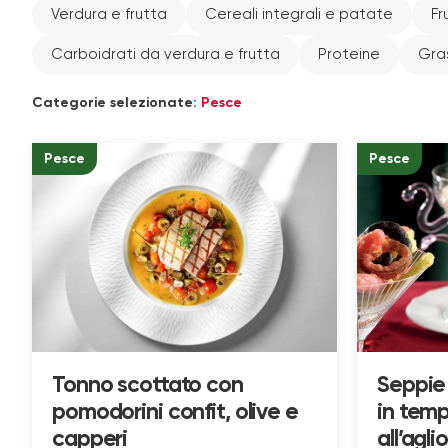
Verdura e frutta
Cereali integrali e patate
Fr
Carboidrati da verdura e frutta
Proteine
Gras
Categorie selezionate:
Pesce
Pesce
Pesce
Tonno scottato con
Seppie 
pomodorini confit, olive e
in tem
capperi
all’aglio