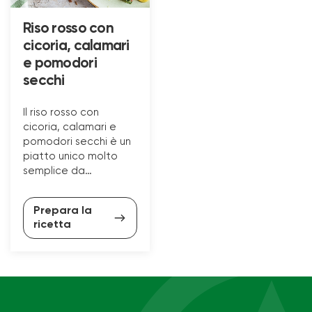
Riso rosso con
cicoria, calamari
e pomodori
secchi
Il riso rosso con
cicoria, calamari e
pomodori secchi è un
piatto unico molto
semplice da
preparare. Scopri
come realizzarlo con
Prepara la
la nostra ricetta.
ricetta