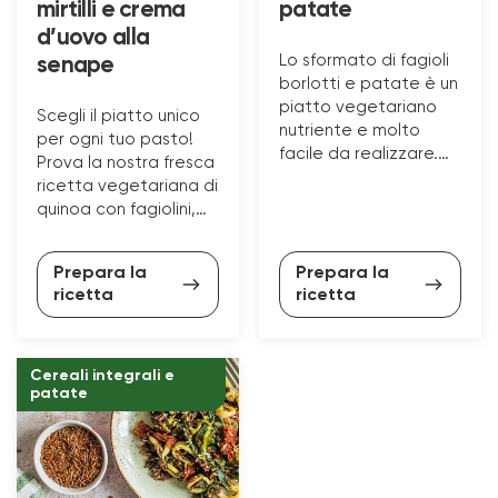
mirtilli e crema
patate
d’uovo alla
Lo sformato di fagioli
senape
borlotti e patate è un
piatto vegetariano
Scegli il piatto unico
nutriente e molto
per ogni tuo pasto!
facile da realizzare.
Prova la nostra fresca
Scopri come
ricetta vegetariana di
prepararlo con la
quinoa con fagiolini,
nostra ricetta.
taccole, mirtilli e
crema d’uovo alla
Prepara la
Prepara la
senape.
ricetta
ricetta
Cereali integrali e
patate