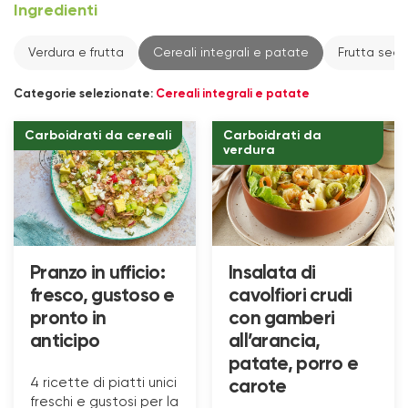
Ingredienti
Verdura e frutta
Cereali integrali e patate
Frutta sec
Categorie selezionate:
Cereali integrali e patate
Carboidrati da cereali
Carboidrati da
verdura
Pranzo in ufficio:
Insalata di
fresco, gustoso e
cavolfiori crudi
pronto in
con gamberi
anticipo
all’arancia,
patate, porro e
4 ricette di piatti unici
carote
freschi e gustosi per la