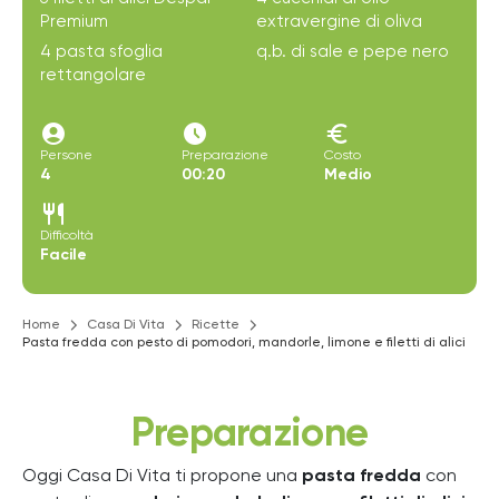
Premium
extravergine di oliva
4 pasta sfoglia
q.b. di sale e pepe nero
rettangolare
account_circle
access_time_filled
euro
Persone
Preparazione
Costo
4
00:20
Medio
restaurant
Difficoltà
Facile
Home
Casa Di Vita
Ricette
Pasta fredda con pesto di pomodori, mandorle, limone e filetti di alici
Preparazione
Oggi Casa Di Vita ti propone una
pasta fredda
con