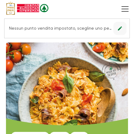
edit
Nessun punto vendita impostato, scegline uno per vedere le offerte.