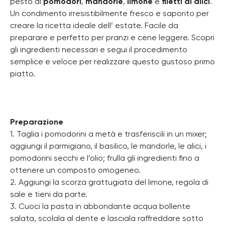
pesto di
pomodori
,
mandorle
,
limone
e
filetti di alici
.
Un condimento irresistibilmente fresco e saporito per
creare la ricetta ideale dell’ estate. Facile da
preparare e perfetto per pranzi e cene leggere. Scopri
gli ingredienti necessari e segui il procedimento
semplice e veloce per realizzare questo gustoso primo
piatto.
Preparazione
1. Taglia i pomodorini a metà e trasferiscili in un mixer;
aggiungi il parmigiano, il basilico, le mandorle, le alici, i
pomodorini secchi e l’olio; frulla gli ingredienti fino a
ottenere un composto omogeneo.
2. Aggiungi la scorza grattugiata del limone, regola di
sale e tieni da parte.
3. Cuoci la pasta in abbondante acqua bollente
salata, scolala al dente e lasciala raffreddare sotto