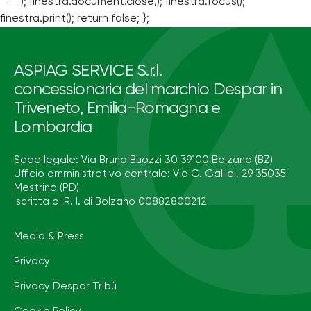
' + '' ); finestra.document.close(); finestra.focus();
finestra.print(); return false; };
ASPIAG SERVICE S.r.l.
concessionaria del marchio Despar in
Triveneto, Emilia-Romagna e
Lombardia
Sede legale: Via Bruno Buozzi 30 39100 Bolzano (BZ)
Ufficio amministrativo centrale: Via G. Galilei, 29 35035
Mestrino (PD)
Iscritta al R. I. di Bolzano 00882800212
Media & Press
Privacy
Privacy Despar Tribù