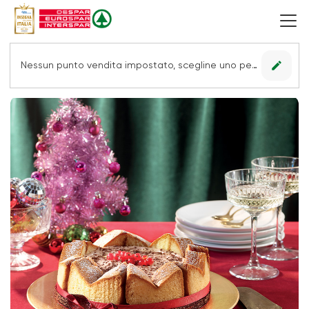
edit
Nessun punto vendita impostato, scegline uno per vedere le offerte.