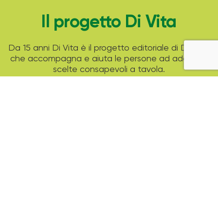
Il progetto Di Vita
Da 15 anni Di Vita è il progetto editoriale di Despar
che accompagna e aiuta le persone ad adottare
scelte consapevoli a tavola.
Attraverso tante ricette di stagione, i consigli di
esperti professionisti e strumenti pratici come il
modello del piatto unico Despar ti aiuta a
guardare alla tua alimentazione in un modo nuovo
ed equilibrato.
Archivio Magazine
2025