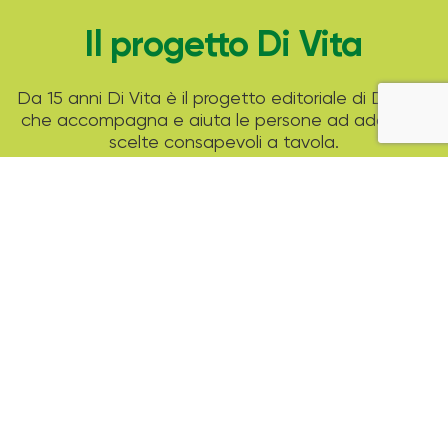
Il progetto Di Vita
Da 15 anni Di Vita è il progetto editoriale di Despar
che accompagna e aiuta le persone ad adottare
scelte consapevoli a tavola.
Attraverso tante ricette di stagione, i consigli di
esperti professionisti e strumenti pratici come il
modello del piatto unico Despar ti aiuta a
guardare alla tua alimentazione in un modo nuovo
ed equilibrato.
Archivio Magazine
2025