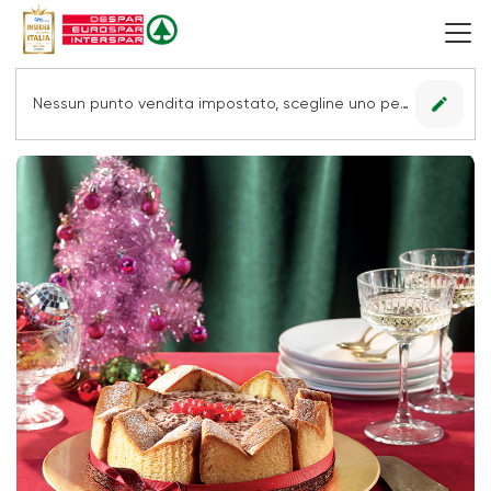
edit
Nessun punto vendita impostato, scegline uno per vedere le offerte.