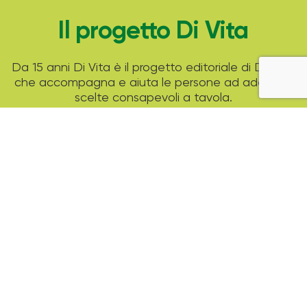
Il progetto Di Vita
Da 15 anni Di Vita è il progetto editoriale di Despar
che accompagna e aiuta le persone ad adottare
scelte consapevoli a tavola.
Attraverso tante ricette di stagione, i consigli di
esperti professionisti e strumenti pratici come il
modello del piatto unico Despar ti aiuta a
guardare alla tua alimentazione in un modo nuovo
ed equilibrato.
Archivio Magazine
2025