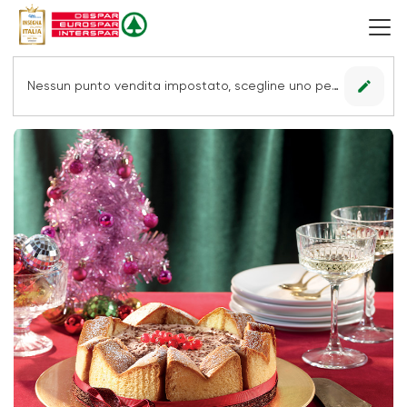
edit
Nessun punto vendita impostato, scegline uno per vedere le offerte.