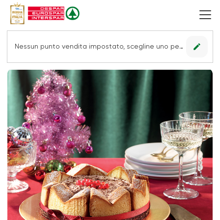
edit
Nessun punto vendita impostato, scegline uno per vedere le offerte.