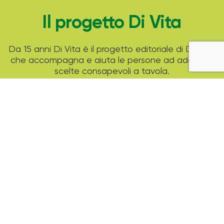
Il progetto Di Vita
Da 15 anni Di Vita è il progetto editoriale di Despar
che accompagna e aiuta le persone ad adottare
scelte consapevoli a tavola.
Attraverso tante ricette di stagione, i consigli di
esperti professionisti e strumenti pratici come il
modello del piatto unico Despar ti aiuta a
guardare alla tua alimentazione in un modo nuovo
ed equilibrato.
Archivio Magazine
2025