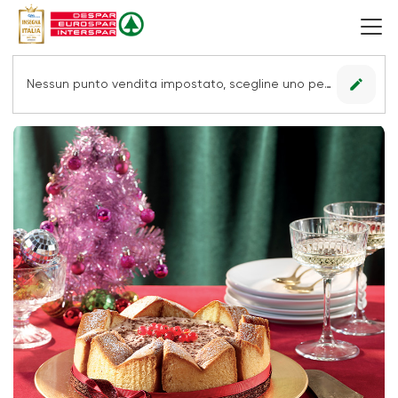
edit
Nessun punto vendita impostato, scegline uno per vedere le offerte.