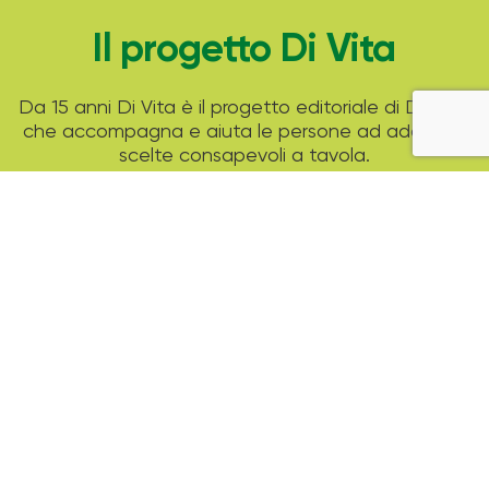
Il progetto Di Vita
Da 15 anni Di Vita è il progetto editoriale di Despar
che accompagna e aiuta le persone ad adottare
scelte consapevoli a tavola.
Attraverso tante ricette di stagione, i consigli di
esperti professionisti e strumenti pratici come il
modello del piatto unico Despar ti aiuta a
guardare alla tua alimentazione in un modo nuovo
ed equilibrato.
Archivio Magazine
2025