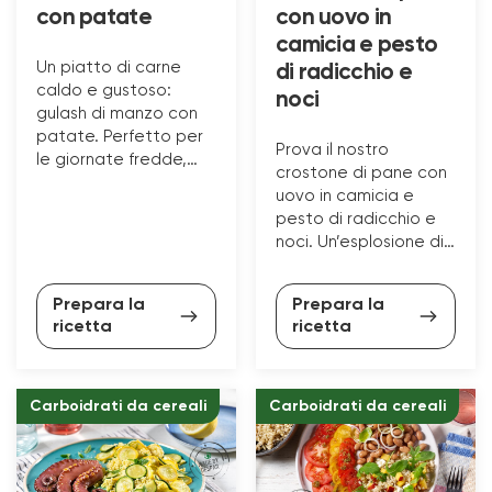
con patate
con uovo in
camicia e pesto
Un piatto di carne
di radicchio e
caldo e gustoso:
noci
gulash di manzo con
patate. Perfetto per
Prova il nostro
le giornate fredde,
crostone di pane con
ecco la ricetta!
uovo in camicia e
pesto di radicchio e
noci. Un’esplosione di
gusto e
croccantezza!
Prepara la
Prepara la
ricetta
ricetta
Carboidrati da cereali
Carboidrati da cereali