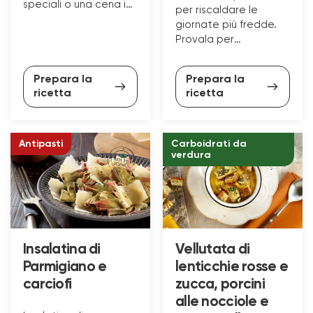
speciali o una cena in
per riscaldare le
famiglia.
giornate più fredde.
Provala per
un’esplosione di sapori
e colori invernali!
Prepara la
Prepara la
ricetta
ricetta
Antipasti
Carboidrati da
verdura
Insalatina di
Vellutata di
Parmigiano e
lenticchie rosse e
carciofi
zucca, porcini
alle nocciole e