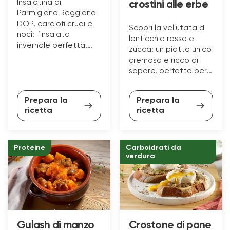
Insalatina di
crostini alle erbe
Parmigiano Reggiano
DOP, carciofi crudi e
Scopri la vellutata di
noci: l’insalata
lenticchie rosse e
invernale perfetta.
zucca: un piatto unico
Scopri la ricetta per
cremoso e ricco di
un contorno
sapore, perfetto per
alternativo!
le serate autunnali.
Prepara la
Prepara la
ricetta
ricetta
Proteine
Carboidrati da
verdura
Gulash di manzo
Crostone di pane