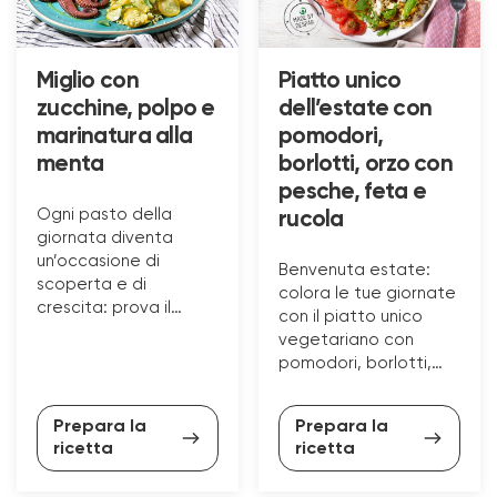
Miglio con
Piatto unico
zucchine, polpo e
dell’estate con
marinatura alla
pomodori,
menta
borlotti, orzo con
pesche, feta e
Ogni pasto della
rucola
giornata diventa
un’occasione di
Benvenuta estate:
scoperta e di
colora le tue giornate
crescita: prova il
con il piatto unico
nostro piatto unico
vegetariano con
con il pesce: miglio
pomodori, borlotti,
con zucchine, polpo e
orzo con pesche, feta
marinatura alla
e rucola.
menta!
Prepara la
Prepara la
ricetta
ricetta