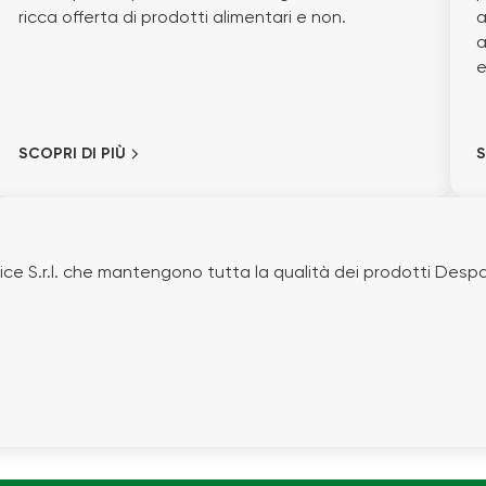
ricca offerta di prodotti alimentari e non.
a
a
e
SCOPRI DI PIÙ
S
e S.r.l. che mantengono tutta la qualità dei prodotti Despar 