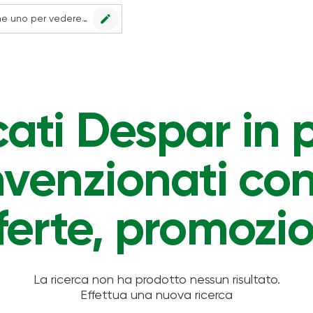
edit
Nessun punto vendita impostato, scegline uno per vedere le offerte.
ti Despar in p
venzionati con 
ferte, promozio
La ricerca non ha prodotto nessun risultato.
Effettua una nuova ricerca