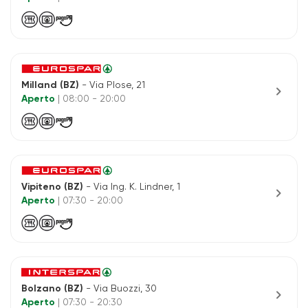
Milland (BZ)
- Via Plose, 21
chevron_right
Aperto
| 08:00 - 20:00
Vipiteno (BZ)
- Via Ing. K. Lindner, 1
chevron_right
Aperto
| 07:30 - 20:00
Bolzano (BZ)
- Via Buozzi, 30
chevron_right
Aperto
| 07:30 - 20:30