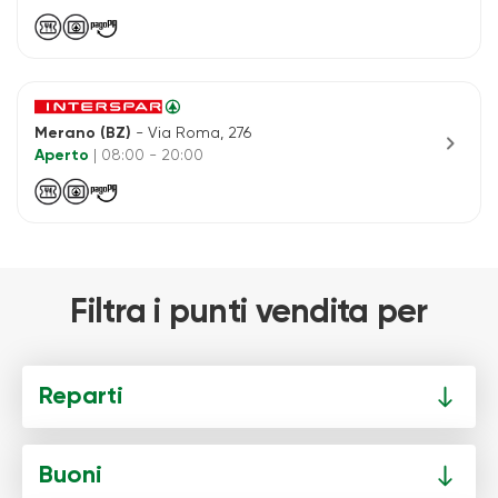
Merano (BZ)
- Via Roma, 276
chevron_right
Aperto
| 08:00 - 20:00
Filtra i punti vendita per
Reparti
Buoni