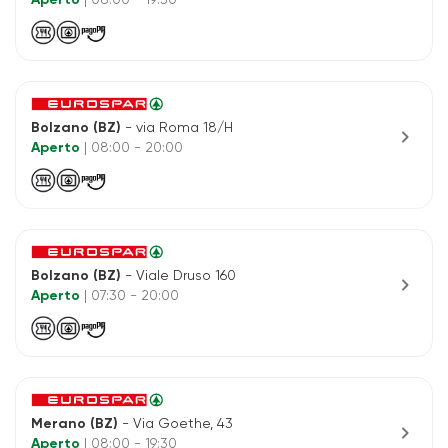
Aperto
| 08:00 - 19:30
Bolzano (BZ)
- via Roma 18/H
chevron_right
Aperto
| 08:00 - 20:00
Bolzano (BZ)
- Viale Druso 160
chevron_right
Aperto
| 07:30 - 20:00
Merano (BZ)
- Via Goethe, 43
chevron_right
Aperto
| 08:00 - 19:30