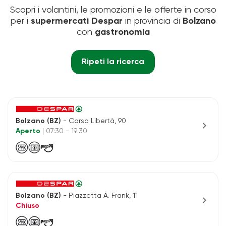
Scopri i volantini, le promozioni e le offerte in corso
per i
supermercati Despar
in provincia di
Bolzano
con
gastronomia
Ripeti la ricerca
Bolzano (BZ)
- Corso Libertà, 90
chevron_right
Aperto
| 07:30 - 19:30
Bolzano (BZ)
- Piazzetta A. Frank, 11
chevron_right
Chiuso