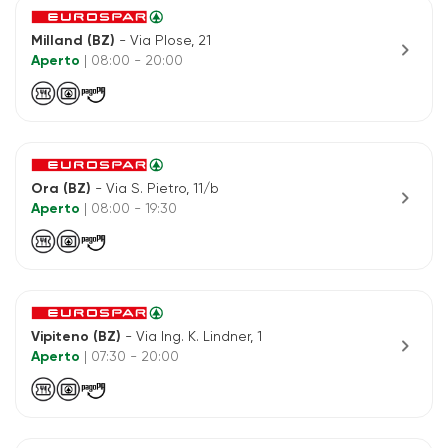
Milland (BZ)
- Via Plose, 21
chevron_right
Aperto
| 08:00 - 20:00
Ora (BZ)
- Via S. Pietro, 11/b
chevron_right
Aperto
| 08:00 - 19:30
Vipiteno (BZ)
- Via Ing. K. Lindner, 1
chevron_right
Aperto
| 07:30 - 20:00