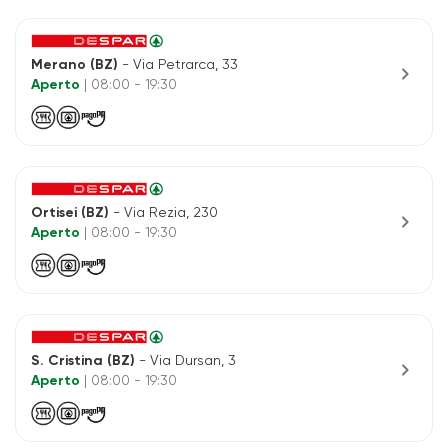
Merano (BZ)
- Via Petrarca, 33
chevron_right
Aperto
| 08:00 - 19:30
Ortisei (BZ)
- Via Rezia, 230
chevron_right
Aperto
| 08:00 - 19:30
S. Cristina (BZ)
- Via Dursan, 3
chevron_right
Aperto
| 08:00 - 19:30