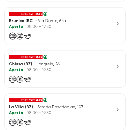
Brunico (BZ)
- Via Dante, 6/a
chevron_right
Aperto
| 08:00 - 19:30
Chiusa (BZ)
- Langrein, 26
chevron_right
Aperto
| 08:00 - 19:30
La Villa (BZ)
- Strada Boscdaplan, 107
chevron_right
Aperto
| 08:00 - 19:30