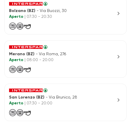
Bolzano (BZ)
- Via Buozzi, 30
chevron_right
Aperto
| 07:30 - 20:30
Merano (BZ)
- Via Roma, 276
chevron_right
Aperto
| 08:00 - 20:00
San Lorenzo (BZ)
- Via Brunico, 28
chevron_right
Aperto
| 07:30 - 20:00