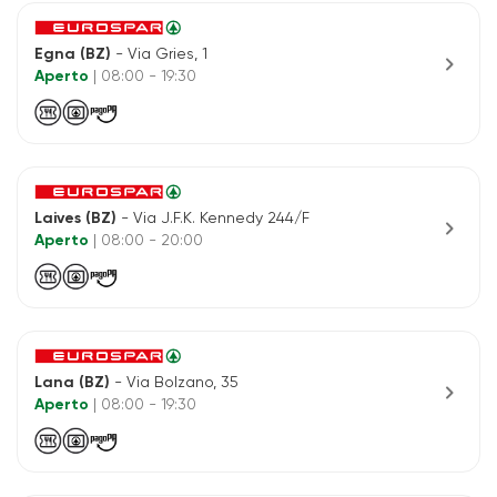
Egna (BZ)
- Via Gries, 1
chevron_right
Aperto
| 08:00 - 19:30
Laives (BZ)
- Via J.F.K. Kennedy 244/F
chevron_right
Aperto
| 08:00 - 20:00
Lana (BZ)
- Via Bolzano, 35
chevron_right
Aperto
| 08:00 - 19:30