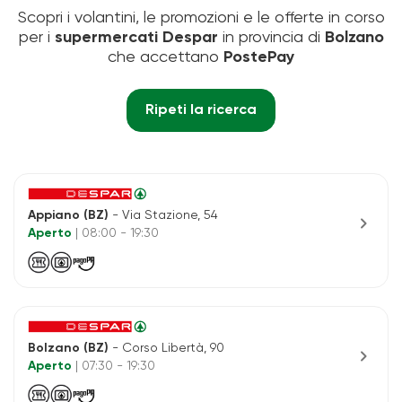
Scopri i volantini, le promozioni e le offerte in corso
per i
supermercati Despar
in provincia di
Bolzano
che accettano
PostePay
Ripeti la ricerca
Appiano (BZ)
- Via Stazione, 54
chevron_right
Aperto
| 08:00 - 19:30
Bolzano (BZ)
- Corso Libertà, 90
chevron_right
Aperto
| 07:30 - 19:30