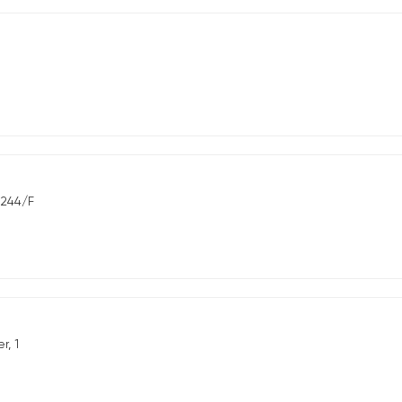
 244/F
r, 1