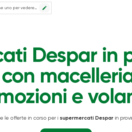
edit
Nessun punto vendita impostato, scegline uno per vedere le offerte.
ti Despar in p
con macelleria:
mozioni e volan
 e le offerte in corso per i
supermercati Despar
in provi