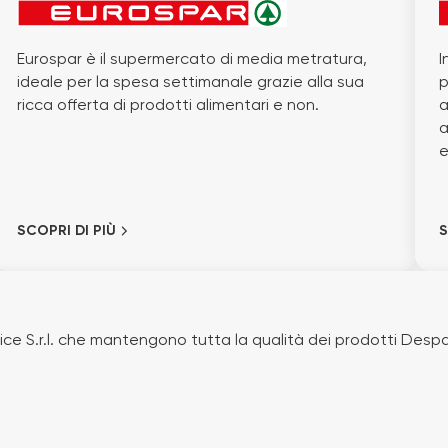
Eurospar è il supermercato di media metratura,
I
ideale per la spesa settimanale grazie alla sua
p
ricca offerta di prodotti alimentari e non.
a
a
e
SCOPRI DI PIÙ
S
e S.r.l. che mantengono tutta la qualità dei prodotti Despar 