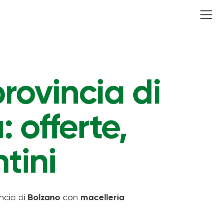
rovincia di
 offerte,
tini
ncia di
Bolzano
con
macelleria