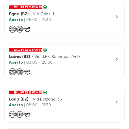
Egna (BZ)
- Via Gries, 1
chevron_right
Aperto
| 08:00 - 19:30
Laives (BZ)
- Via J.F.K. Kennedy 244/F
chevron_right
Aperto
| 08:00 - 20:00
Lana (BZ)
- Via Bolzano, 35
chevron_right
Aperto
| 08:00 - 19:30