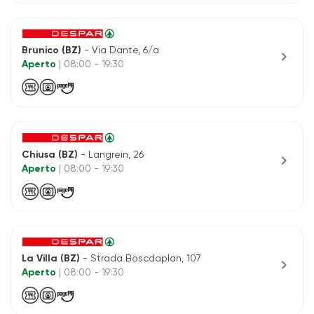
Brunico (BZ)
- Via Dante, 6/a
chevron_right
Aperto
| 08:00 - 19:30
Chiusa (BZ)
- Langrein, 26
chevron_right
Aperto
| 08:00 - 19:30
La Villa (BZ)
- Strada Boscdaplan, 107
chevron_right
Aperto
| 08:00 - 19:30