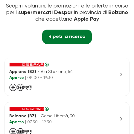
Scopri i volantini, le promozioni e le offerte in corso
per i
supermercati Despar
in provincia di
Bolzano
che accettano
Apple Pay
Ripeti la ricerca
Appiano (BZ)
- Via Stazione, 54
chevron_right
Aperto
| 08:00 - 19:30
Bolzano (BZ)
- Corso Libertà, 90
chevron_right
Aperto
| 07:30 - 19:30