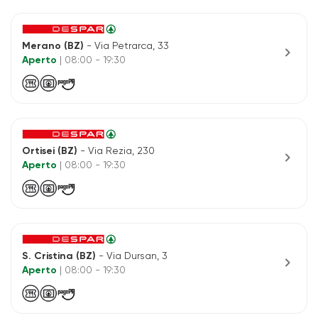
Merano (BZ)
- Via Petrarca, 33
chevron_right
Aperto
| 08:00 - 19:30
Ortisei (BZ)
- Via Rezia, 230
chevron_right
Aperto
| 08:00 - 19:30
S. Cristina (BZ)
- Via Dursan, 3
chevron_right
Aperto
| 08:00 - 19:30