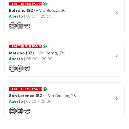
Bolzano (BZ)
- Via Buozzi, 30
chevron_right
Aperto
| 07:30 - 20:30
Merano (BZ)
- Via Roma, 276
chevron_right
Aperto
| 08:00 - 20:00
San Lorenzo (BZ)
- Via Brunico, 28
chevron_right
Aperto
| 07:30 - 20:00