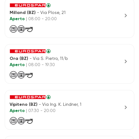
Milland (BZ)
- Via Plose, 21
chevron_right
Aperto
| 08:00 - 20:00
Ora (BZ)
- Via S. Pietro, 11/b
chevron_right
Aperto
| 08:00 - 19:30
Vipiteno (BZ)
- Via Ing. K. Lindner, 1
chevron_right
Aperto
| 07:30 - 20:00