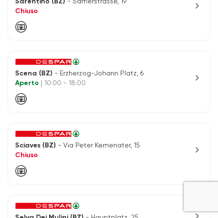
Sarentino (BZ)
- Samerstrasse, 19
chevron_right
Chiuso
Scena (BZ)
- Erzherzog-Johann Platz, 6
chevron_right
Aperto
| 10:00 - 18:00
Sciaves (BZ)
- Via Peter Kemenater, 15
chevron_right
Chiuso
chevron_right
Selva Dei Mulini (BZ)
- Hauptplatz, 25