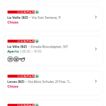
chevron_right
La Valle (BZ)
- Via San Senese, 11
Chiuso
La Villa (BZ)
- Strada Boscdaplan, 107
chevron_right
Aperto
| 08:30 - 19:30
chevron_right
Laces (BZ)
- Via Alois Schuler, 21 Fraz. Tarres
Chiuso