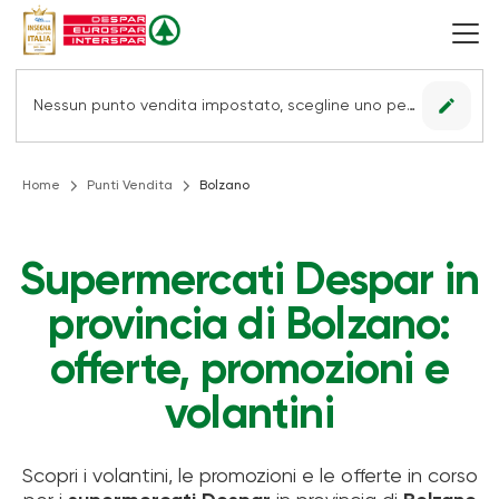
edit
Nessun punto vendita impostato, scegline uno per vedere le offerte.
Home
Punti Vendita
Bolzano
Supermercati Despar in
provincia di Bolzano:
offerte, promozioni e
volantini
Scopri i volantini, le promozioni e le offerte in corso