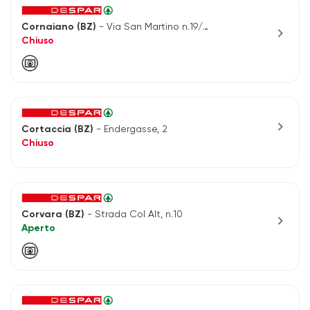
Cornaiano (BZ)
- Via San Martino n.19/B
chevron_right
Chiuso
chevron_right
Cortaccia (BZ)
- Endergasse, 2
Chiuso
Corvara (BZ)
- Strada Col Alt, n.10
chevron_right
Aperto