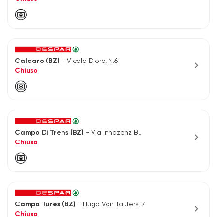
Caldaro (BZ)
- Vicolo D'oro, N.6
chevron_right
Chiuso
Campo Di Trens (BZ)
- Via Innozenz Barat, 34
chevron_right
Chiuso
Campo Tures (BZ)
- Hugo Von Taufers, 7
chevron_right
Chiuso