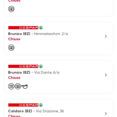
Chiuso
Brunico (BZ)
- Himmelreichstr. 2/a
chevron_right
Chiuso
Brunico (BZ)
- Via Dante, 6/a
chevron_right
Chiuso
Caldaro (BZ)
- Via Stazione, 36
chevron_right
Chiuso