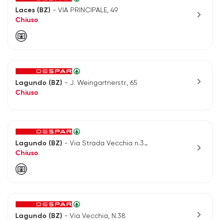
Laces (BZ)
- VIA PRINCIPALE, 49
chevron_right
Chiuso
chevron_right
Lagundo (BZ)
- J. Weingartnerstr., 65
Chiuso
Lagundo (BZ)
- Via Strada Vecchia n.38
chevron_right
Chiuso
chevron_right
Lagundo (BZ)
- Via Vecchia, N.38