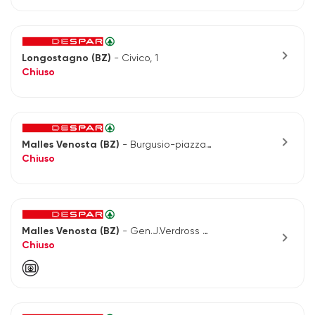
chevron_right
Longostagno (BZ)
- Civico, 1
Chiuso
chevron_right
Malles Venosta (BZ)
- Burgusio-piazza Paese 135
Chiuso
Malles Venosta (BZ)
- Gen.J.Verdross Strasse, 12/b
chevron_right
Chiuso