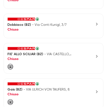
Chiuso
chevron_right
Dobbiaco (BZ)
- Via Conti Kunigl, 3/7
Chiuso
FIE' ALLO SCILIAR (BZ)
- VIA CASTELLO, 4
chevron_right
Chiuso
Gais (BZ)
- VIA ULRICH VON TAUFERS, 8
chevron_right
Chiuso