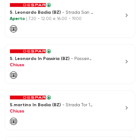
S. Leonardo Badia (BZ)
- Strada San Linert, 56
chevron_right
Aperto
| 7.20 - 12.00 e 16.00 - 19.00
S. Leonardo In Passiria (BZ)
- Passeirerstr., 39
chevron_right
Chiuso
S.martino In Badia (BZ)
- Strada Tor 18/a
chevron_right
Chiuso