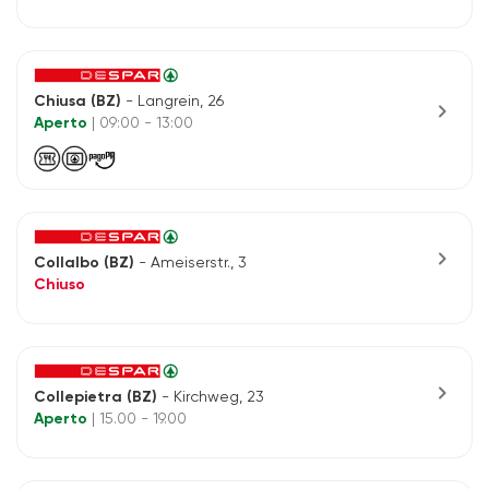
Chiusa (BZ)
- Langrein, 26
chevron_right
Aperto
| 09:00 - 13:00
chevron_right
Collalbo (BZ)
- Ameiserstr., 3
Chiuso
chevron_right
Collepietra (BZ)
- Kirchweg, 23
Aperto
| 15.00 - 19.00