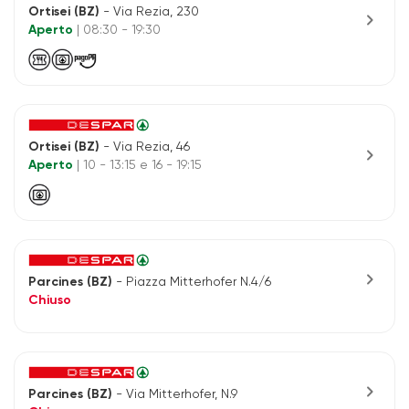
Ortisei (BZ)
- Via Rezia, 230
chevron_right
Aperto
| 08:30 - 19:30
Ortisei (BZ)
- Via Rezia, 46
chevron_right
Aperto
| 10 - 13:15 e 16 - 19:15
chevron_right
Parcines (BZ)
- Piazza Mitterhofer N.4/6
Chiuso
chevron_right
Parcines (BZ)
- Via Mitterhofer, N.9