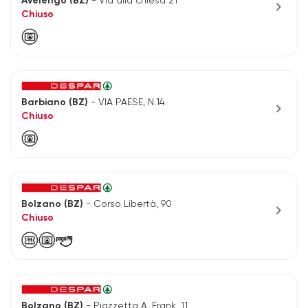
Avelengo (BZ)
- Via alla chiesa 21
chevron_right
Chiuso
Barbiano (BZ)
- VIA PAESE, N.14
chevron_right
Chiuso
Bolzano (BZ)
- Corso Libertà, 90
chevron_right
Chiuso
Bolzano (BZ)
- Piazzetta A. Frank, 11