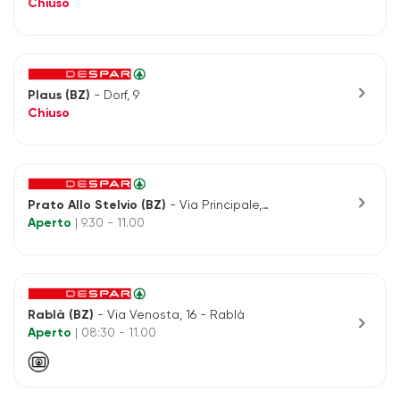
Chiuso
chevron_right
Plaus (BZ)
- Dorf, 9
Chiuso
chevron_right
Prato Allo Stelvio (BZ)
- Via Principale, N.101
Aperto
| 9.30 - 11.00
Rablà (BZ)
- Via Venosta, 16 - Rablà
chevron_right
Aperto
| 08:30 - 11.00