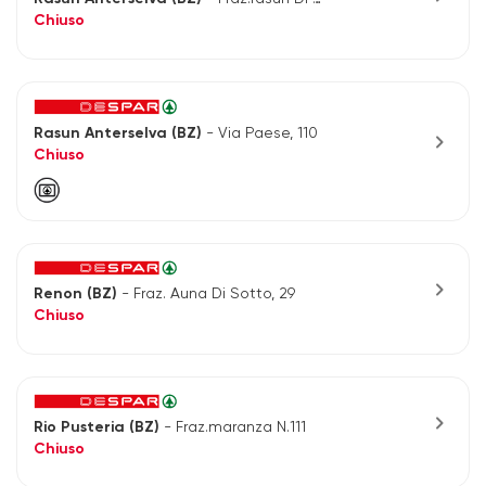
Chiuso
Rasun Anterselva (BZ)
- Via Paese, 110
chevron_right
Chiuso
chevron_right
Renon (BZ)
- Fraz. Auna Di Sotto, 29
Chiuso
chevron_right
Rio Pusteria (BZ)
- Fraz.maranza N.111
Chiuso