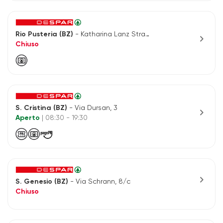
Rio Pusteria (BZ)
- Katharina Lanz Strasse 63
chevron_right
Chiuso
S. Cristina (BZ)
- Via Dursan, 3
chevron_right
Aperto
| 08:30 - 19:30
chevron_right
S. Genesio (BZ)
- Via Schrann, 8/c
Chiuso