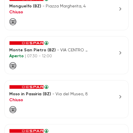
Monguelfo (BZ)
- Piazza Margherita, 4
chevron_right
Chiuso
Monte San Pietro (BZ)
- VIA CENTRO N.15/A
chevron_right
Aperto
| 07:30 - 12:00
Moso in Passiria (BZ)
- Via del Museo, 8
chevron_right
Chiuso