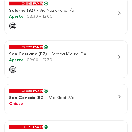
Salorno (BZ)
- Via Nazionale, 1/a
chevron_right
Aperto
| 08:30 - 12:00
San Cassiano (BZ)
- Strada Micura' De RÜ, 22
chevron_right
Aperto
| 08:00 - 19:30
chevron_right
San Genesio (BZ)
- Via Klapf 2/a
Chiuso