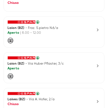
Chiuso
Laion (BZ)
- Fraz. S.pietro N.6/a
chevron_right
Aperto
| 8.00 - 12.00
Laion (BZ)
- Via Huber Pflaster, 3/c
chevron_right
Aperto
Laives (BZ)
- Via A. Hofer, 2/a
chevron_right
Chiuso