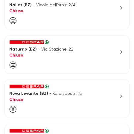
Nalles (BZ)
- Vicolo dell’oro n.2/A
chevron_right
Chiuso
Naturno (BZ)
- Via Stazione, 22
chevron_right
Chiuso
Nova Levante (BZ)
- Karerseestr., 18
chevron_right
Chiuso