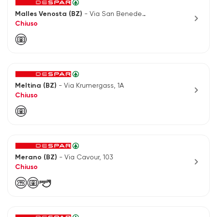
Malles Venosta (BZ)
- Via San Benedetto n.6
chevron_right
Chiuso
Meltina (BZ)
- Via Krumergass, 1A
chevron_right
Chiuso
Merano (BZ)
- Via Cavour, 103
chevron_right
Chiuso