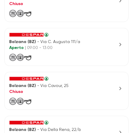
chevron_right
Chiuso
Bolzano (BZ)
- Via C. Augusta 111/a
chevron_right
Aperto
| 09:00 - 13:00
Bolzano (BZ)
- Via Cavour, 25
chevron_right
Chiuso
Bolzano (BZ)
- Via Della Rena, 22/b
chevron_right