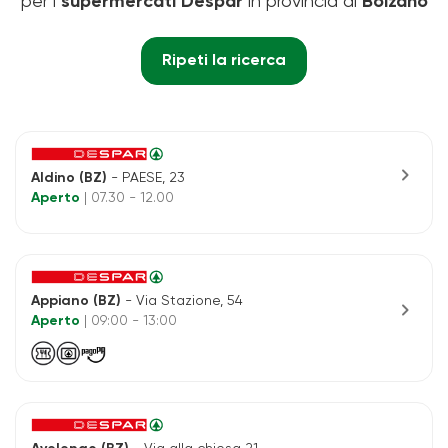
per i
supermercati Despar
in provincia di
Bolzano
Ripeti la ricerca
chevron_right
Aldino (BZ)
- PAESE, 23
Aperto
| 07.30 - 12.00
Appiano (BZ)
- Via Stazione, 54
chevron_right
Aperto
| 09:00 - 13:00