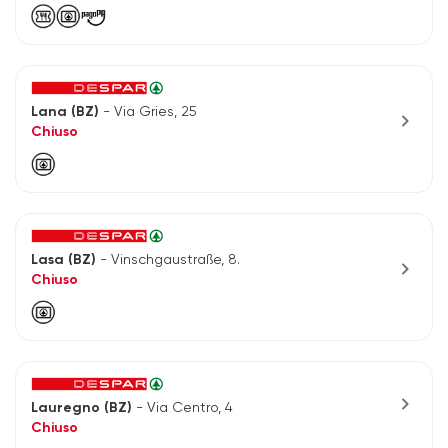
Lana (BZ)
- Via Gries, 25
chevron_right
Chiuso
Lasa (BZ)
- Vinschgaustraße, 8.
chevron_right
Chiuso
chevron_right
Lauregno (BZ)
- Via Centro, 4
Chiuso