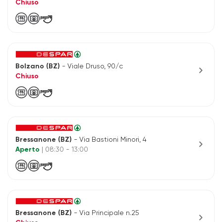
Chiuso
Bolzano (BZ)
- Viale Druso, 90/c
chevron_right
Chiuso
Bressanone (BZ)
- Via Bastioni Minori, 4
chevron_right
Aperto
| 08:30 - 13:00
Bressanone (BZ)
- Via Principale n.25
chevron_right