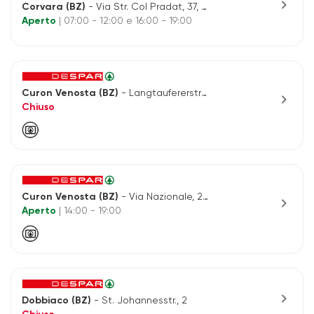
chevron_right
Corvara (BZ)
- Via Str. Col Pradat, 37, Frazione Colfosco
Aperto
| 07:00 - 12:00 e 16:00 - 19:00
Curon Venosta (BZ)
- Langtaufererstrasse n.2
chevron_right
Chiuso
Curon Venosta (BZ)
- Via Nazionale, 21/a
chevron_right
Aperto
| 14:00 - 19:00
chevron_right
Dobbiaco (BZ)
- St. Johannesstr., 2