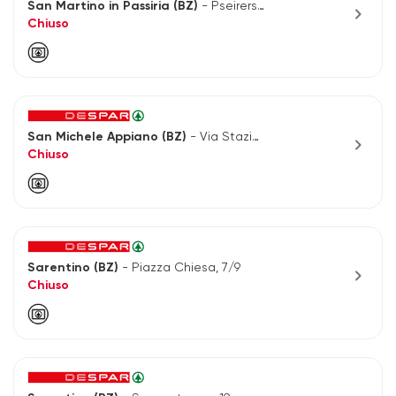
San Martino in Passiria (BZ)
- Pseirerstr, 85
chevron_right
Chiuso
San Michele Appiano (BZ)
- Via Stazione 8/10
chevron_right
Chiuso
Sarentino (BZ)
- Piazza Chiesa, 7/9
chevron_right
Chiuso