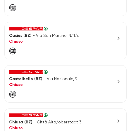
Casies (BZ)
- Via San Martino, N.11/a
chevron_right
Chiuso
Castelbello (BZ)
- Via Nazionale, 9
chevron_right
Chiuso
chevron_right
Chiusa (BZ)
- Città Alta/oberstadt 3
Chiuso