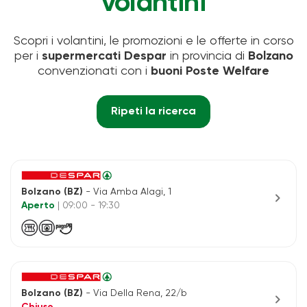
volantini
Scopri i volantini, le promozioni e le offerte in corso
per i
supermercati Despar
in provincia di
Bolzano
convenzionati con i
buoni Poste Welfare
Ripeti la ricerca
Bolzano (BZ)
- Via Amba Alagi, 1
chevron_right
Aperto
| 09:00 - 19:30
Bolzano (BZ)
- Via Della Rena, 22/b
chevron_right