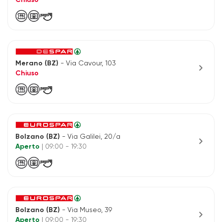
Chiuso
Merano (BZ)
- Via Cavour, 103
chevron_right
Chiuso
Bolzano (BZ)
- Via Galilei, 20/a
chevron_right
Aperto
| 09:00 - 19:30
Bolzano (BZ)
- Via Museo, 39
chevron_right
Aperto
| 09:00 - 19:30