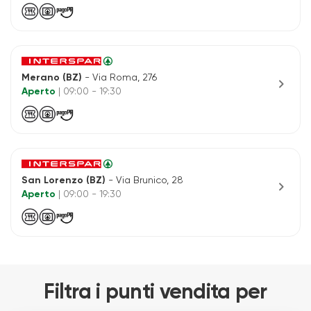
Merano (BZ)
- Via Roma, 276
chevron_right
Aperto
| 09:00 - 19:30
San Lorenzo (BZ)
- Via Brunico, 28
chevron_right
Aperto
| 09:00 - 19:30
Filtra i punti vendita per