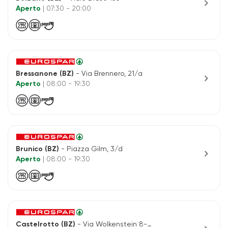
chevron_right
Aperto
| 07:30 - 20:00
Bressanone (BZ)
- Via Brennero, 21/a
chevron_right
Aperto
| 08:00 - 19:30
Brunico (BZ)
- Piazza Gilm, 3/d
chevron_right
Aperto
| 08:00 - 19:30
Castelrotto (BZ)
- Via Wolkenstein 8-10