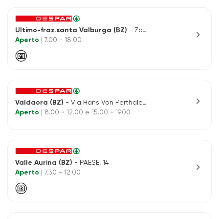
Ultimo-fraz.santa Valburga (BZ)
- Zoggler, N.154
chevron_right
Aperto
| 7.00 - 18.00
chevron_right
Valdaora (BZ)
- Via Hans Von Perthaler, 7/a
Aperto
| 8.00 - 12.00 e 15.00 - 19.00
Valle Aurina (BZ)
- PAESE, 14
chevron_right
Aperto
| 7.30 - 12.00