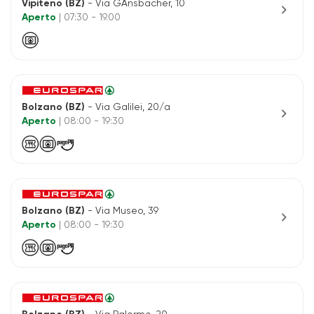
Vipiteno (BZ)
- Via GÄnsbacher, 10
chevron_right
Aperto
| 07:30 - 19.00
Bolzano (BZ)
- Via Galilei, 20/a
chevron_right
Aperto
| 08:00 - 19:30
Bolzano (BZ)
- Via Museo, 39
chevron_right
Aperto
| 08:00 - 19:30