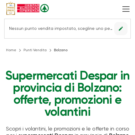
edit
Nessun punto vendita impostato, scegline uno per vedere le offerte.
Home
Punti Vendita
Bolzano
Supermercati Despar in
provincia di Bolzano:
offerte, promozioni e
volantini
Scopri i volantini, le promozioni e le offerte in corso