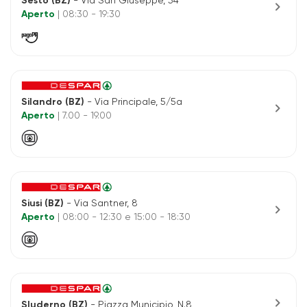
Sesto (BZ)
- Via San Giuseppe, 54
chevron_right
Aperto
| 08:30 - 19:30
Silandro (BZ)
- Via Principale, 5/5a
chevron_right
Aperto
| 7.00 - 19.00
Siusi (BZ)
- Via Santner, 8
chevron_right
Aperto
| 08:00 - 12:30 e 15:00 - 18:30
chevron_right
Sluderno (BZ)
- Piazza Municipio, N.8