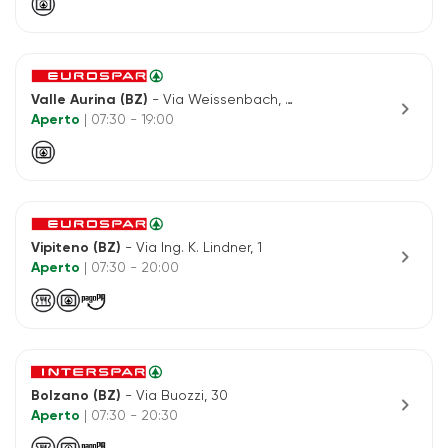
Valle Aurina (BZ)
- Via Weissenbach, N.2
chevron_right
Aperto
| 07:30 - 19:00
Vipiteno (BZ)
- Via Ing. K. Lindner, 1
chevron_right
Aperto
| 07:30 - 20:00
Bolzano (BZ)
- Via Buozzi, 30
chevron_right
Aperto
| 07:30 - 20:30