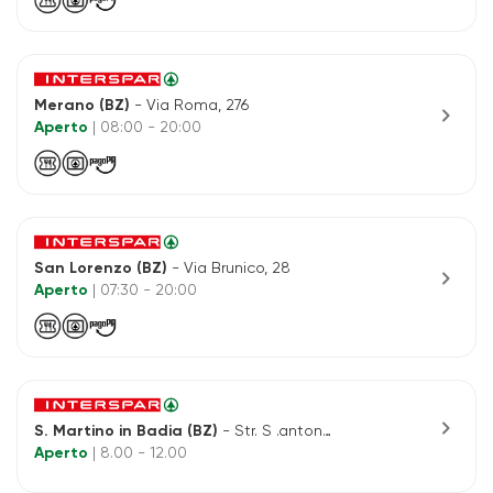
Merano (BZ)
- Via Roma, 276
chevron_right
Aperto
| 08:00 - 20:00
San Lorenzo (BZ)
- Via Brunico, 28
chevron_right
Aperto
| 07:30 - 20:00
chevron_right
S. Martino in Badia (BZ)
- Str. S .antone, 51 - Antermoia
Aperto
| 8.00 - 12.00