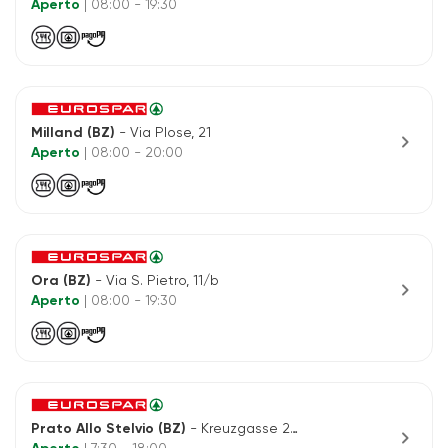
Aperto
| 08:00 - 19:30
Milland (BZ)
- Via Plose, 21
chevron_right
Aperto
| 08:00 - 20:00
Ora (BZ)
- Via S. Pietro, 11/b
chevron_right
Aperto
| 08:00 - 19:30
Prato Allo Stelvio (BZ)
- Kreuzgasse 2/b
chevron_right