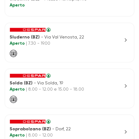
Aperto
Sluderno (BZ)
- Via Val Venosta, 22
chevron_right
Aperto
| 7.30 - 19.00
Solda (BZ)
- Via Solda, 19
chevron_right
Aperto
| 8.00 - 12.00 e 15.00 - 18.00
Soprabolzano (BZ)
- Dorf, 22
chevron_right
Aperto
| 8.00 - 12.00