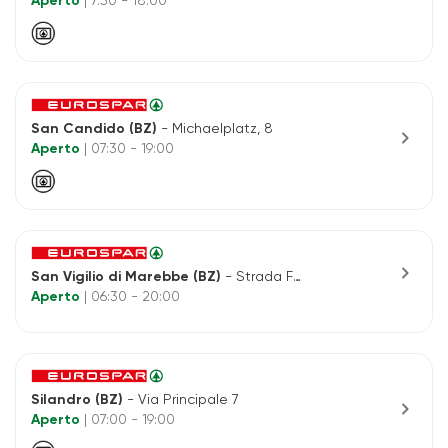
Aperto
| 7:30 - 18:00
San Candido (BZ)
- Michaelplatz, 8
chevron_right
Aperto
| 07:30 - 19:00
chevron_right
San Vigilio di Marebbe (BZ)
- Strada Fanes, 1
Aperto
| 06:30 - 20:00
Silandro (BZ)
- Via Principale 7
chevron_right
Aperto
| 07:00 - 19:00