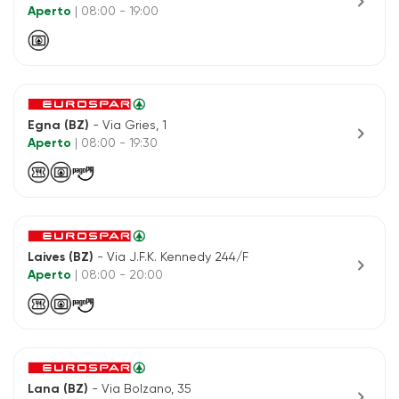
chevron_right
Aperto
| 08:00 - 19:00
Egna (BZ)
- Via Gries, 1
chevron_right
Aperto
| 08:00 - 19:30
Laives (BZ)
- Via J.F.K. Kennedy 244/F
chevron_right
Aperto
| 08:00 - 20:00
Lana (BZ)
- Via Bolzano, 35
chevron_right