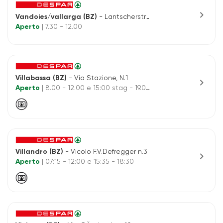
chevron_right
Vandoies/vallarga (BZ)
- Lantscherstr., 13
Aperto
| 7.30 - 12.00
Villabassa (BZ)
- Via Stazione, N.1
chevron_right
Aperto
| 8.00 - 12.00 e 15:00 stag - 19.00
Villandro (BZ)
- Vicolo F.V.Defregger n.3
chevron_right
Aperto
| 07:15 - 12:00 e 15:35 - 18:30