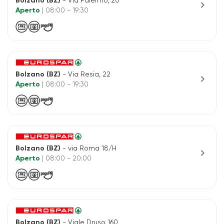
Bolzano (BZ)
- Via Palermo, 20
chevron_right
Aperto
| 08:00 - 19:30
Bolzano (BZ)
- Via Resia, 22
chevron_right
Aperto
| 08:00 - 19:30
Bolzano (BZ)
- via Roma 18/H
chevron_right
Aperto
| 08:00 - 20:00
Bolzano (BZ)
- Viale Druso 160