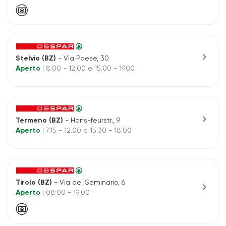
chevron_right
Stelvio (BZ)
- Via Paese, 30
Aperto
| 8.00 - 12.00 e 15.00 - 19.00
chevron_right
Termeno (BZ)
- Hans-feurstr., 9
Aperto
| 7.15 - 12.00 e 15.30 - 18.00
Tirolo (BZ)
- Via del Seminario, 6
chevron_right
Aperto
| 08:00 - 19:00