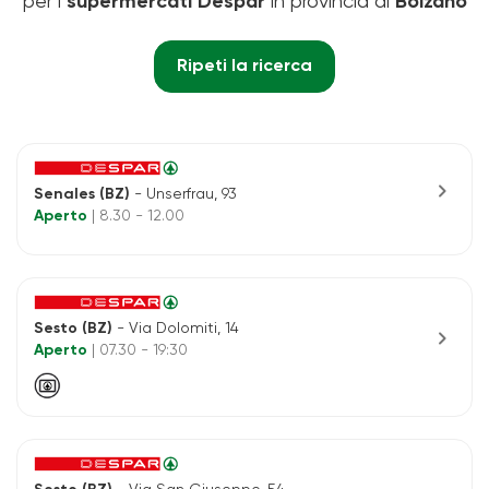
per i
supermercati Despar
in provincia di
Bolzano
Ripeti la ricerca
chevron_right
Senales (BZ)
- Unserfrau, 93
Aperto
| 8.30 - 12.00
Sesto (BZ)
- Via Dolomiti, 14
chevron_right
Aperto
| 07.30 - 19:30